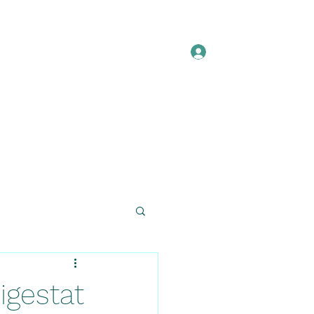
Se connecter
Notre histoire
La méthanisation
Plus
igestat