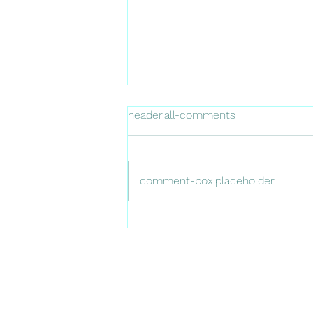
header.all-comments
comment-box.placeholder
Vue de Biogaz d'Oc partie
méthanisation, depuis le haut
de l'élévateur des silos grains